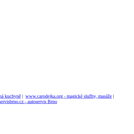
ená kuchyně
|
www.carodejka.org - magické služby, masáže
|
visbrno.cz - autoservis Brno