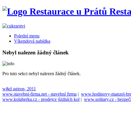
Resta
Polední menu
Víkendová nabídka
Nebyl nalezen žádný článek
Pro tuto sekci nebyl nalezen žádný článek.
w&d agiron, 2011
www.stavebni-firma.net - stavební firma
|
www.hodinovy-manzel-brn
www.kolaberka.cz - prodejce jízdních kol
|
www.solitary.cz - bezpeč