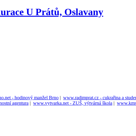
urace U Prátů, Oslavany
o.net - hodinový manžel Brno
|
www.radimprat.cz - cukrařina a stud
nostní agentura
|
www.vytvarka.net - ZUŠ, výtvárná škola
|
www.kmser